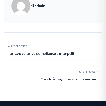
dfadmin
PRECEDENTE
arrow_back
Tax Cooperative Compliance e Interpelli
SUCCESSIVO
arrow_forward
Fiscalità degli operatori finanziari’